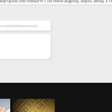
мартфоне) или планшете с системой андроид, айфон, айпад, а т