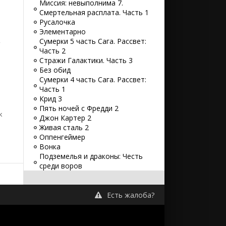
Миссия: невыполнима 7.
Смертельная расплата. Часть 1
Русалочка
Элементарно
,
Сумерки 5 часть Сага. Рассвет:
Часть 2
Стражи Галактики. Часть 3
Без обид
Сумерки 4 часть Сага. Рассвет:
Часть 1
Крид 3
Пять ночей с Фредди 2
к
Джон Картер 2
Живая сталь 2
Оппенгеймер
Вонка
Подземелья и драконы: Честь
среди воров
Форсаж 10
Великий уравнитель 3
65
Есть жалоба?
Наполеон
Телохранитель на фрилансе
Восстание зловещих мертвецов