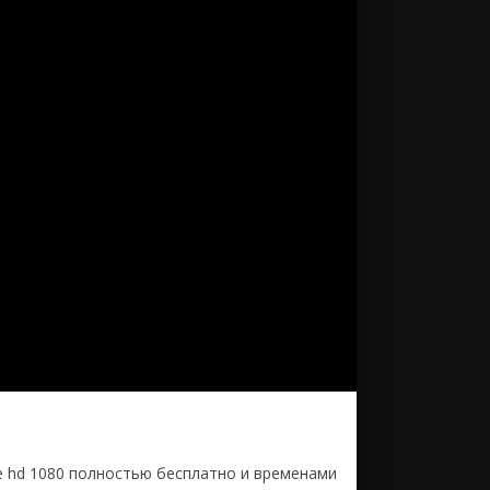
Перси Джексон 3: Проклятие
титана
Война миров Z 2
Аватар 3: Пламя и пепел
Дюна 2
Я - легенда 2
Микки 17
Стражи Галактики. Часть 3
Пираты Карибского моря 6
Аватар 2: Путь воды
Константин 2
Чёрная Пантера 2: Ваканда
навсегда
Сумерки 3 часть Сага. Затмение
Тайлер Рейк: Операция по
спасению 2
Меню
Крик 6
Путешествие 3: С Земли на Луну
Джон Уик 5
Аквамен
Гран Туризмо
Супергёрл
е hd 1080 полностью бесплатно и временами