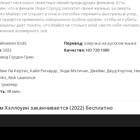
лжает несколько сюжетных линий предыдущих фильмов. Есть
е, что в финале Лори Строуд заплатит своей жизнью за смерть
кл Майерс не сгорает в огне и способен пережить выстрелы в упор,
 придется применить совершенно особое оружие, чтобы его убить.
ншизы дает понять, что Майкл не столько злой сам по себе человек
вление всемирного зла.
alloween Ends
Перевод:
озвучка на русском языке
:
2022
Качество:
HD 720 1080
эвид Гордон Грин
ми Ли Кёртис, Кайл Ричардс, Энди Мэтичак, Джеймс Джуд Кортни, Ни
inks, Nick Lawrence
 триллер
ть:
98 мин.
 Хэллоуин заканчивается (2022) бесплатно