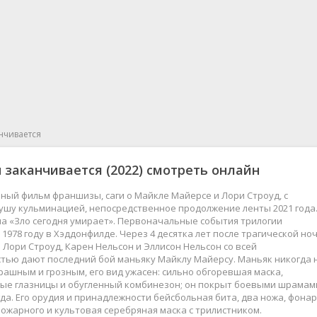
нчивается
 заканчивается
(2022) смотреть онлайн
ый фильм франшизы, саги о Майкле Майерсе и Лори Строуд, с
ушу кульминацией, непосредственное продолжение ленты 2021 года
а «Зло сегодня умирает». Первоначальные события трилогии
 1978 году в Хэддонфилде. Через 4 десятка лет после трагической ноч
Лори Строуд, Карен Нельсон и Эллисон Нельсон со всей
тью дают последний бой маньяку Майклу Майерсу. Маньяк никогда 
рашным и грозным, его вид ужасен: сильно обгоревшая маска,
ые глазницы и обугленный комбинезон; он покрыт боевыми шрамам
гда. Его орудия и принадлежности бейсбольная бита, два ножа, фонар
ожарного и культовая серебряная маска с трилистником.