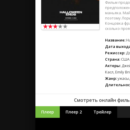
Фильм продо
предположени
маньяка. Май
поэтому Лори
Концовка фра
сколько проя
Название:
H
Дата выхода
Режиссер:
Д
Страна:
США
Актеры:
Джей
Касл, Emily Br
Жанр:
ужасы,
Длительнос
Смотреть онлайн фильм
Плеер
Плеер 2
Трейлер