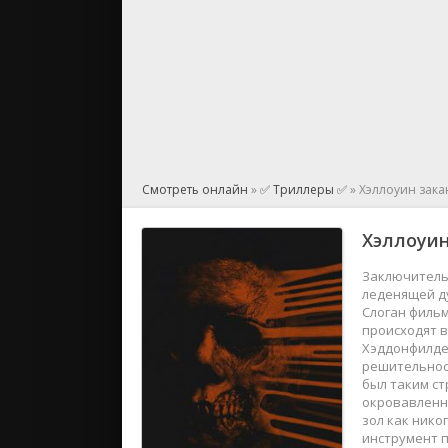
Смотреть онлайн
»
✅ Триллеры ✅
» Хэллоуин зака
Хэллоуин
Заключительн
леденящей д
Слоган фильм
происходят в
Хэддонфилде 
решительнос
был таким ст
окровавленн
зол как нико
инструмент п