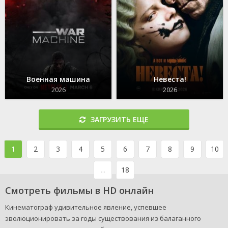
Военная машина
Невеста!
2026
2026
ЗАГРУЗИТЬ ЕЩЕ
1
2
3
4
5
6
7
8
9
10
...
18
Смотреть фильмы в HD онлайн
Кинематограф удивительное явление, успевшее
эволюционировать за годы существования из балаганного