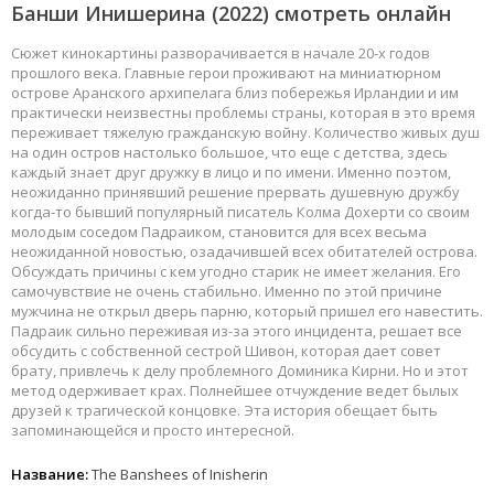
Банши Инишерина
(2022) смотреть онлайн
Сюжет кинокартины разворачивается в начале 20-х годов
прошлого века. Главные герои проживают на миниатюрном
острове Аранского архипелага близ побережья Ирландии и им
практически неизвестны проблемы страны, которая в это время
переживает тяжелую гражданскую войну. Количество живых душ
на один остров настолько большое, что еще с детства, здесь
каждый знает друг дружку в лицо и по имени. Именно поэтом,
неожиданно принявший решение прервать душевную дружбу
когда-то бывший популярный писатель Колма Дохерти со своим
молодым соседом Падраиком, становится для всех весьма
неожиданной новостью, озадачившей всех обитателей острова.
Обсуждать причины с кем угодно старик не имеет желания. Его
самочувствие не очень стабильно. Именно по этой причине
мужчина не открыл дверь парню, который пришел его навестить.
Падраик сильно переживая из-за этого инцидента, решает все
обсудить с собственной сестрой Шивон, которая дает совет
брату, привлечь к делу проблемного Доминика Кирни. Но и этот
метод одерживает крах. Полнейшее отчуждение ведет былых
друзей к трагической концовке. Эта история обещает быть
запоминающейся и просто интересной.
Название:
The Banshees of Inisherin