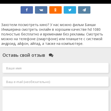
Мятежная Луна
Социальная сеть
Соник 3
Достать ножи 2
Крушение
Человек-муравей и Оса: Квантомания
Захотели посмотреть кино? У нас можно фильм Банши
Без ответа
Инишерина смотреть онлайн в хорошем качестве hd 1080
Робот по имени Чаппи 2
полностью бесплатно и временами без рекламы. Смотреть
Air: Большой прыжок
можно на телефоне (смартфоне) или планшете с системой
Вавилон
андроид, айфон, айпад, а также на компьютере.
Мег 2: Бездна
Каратэ-пацан 2
Оставь свой отзыв
Грозовой перевал
Заложники
Боги Египта 2
Зверопой 2
Форсаж 11
Я иду искать 2
Круче некуда
Индиана Джонс 5 и колесо судьбы
Аватар 3
Проклятие монахини 2
Капитан Марвел 2
Бордерлендс