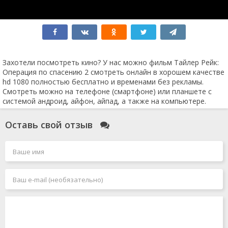
Индиана Джонс 5
Мятежная Луна
Социальная сеть
Соник 3
Достать ножи 2
Крушение
Человек-муравей и Оса: Квантомания
Захотели посмотреть кино? У нас можно фильм Тайлер Рейк:
Без ответа
Операция по спасению 2 смотреть онлайн в хорошем качестве
Робот по имени Чаппи 2
hd 1080 полностью бесплатно и временами без рекламы.
Air: Большой прыжок
Смотреть можно на телефоне (смартфоне) или планшете с
Вавилон
системой андроид, айфон, айпад, а также на компьютере.
Мег 2: Бездна
Каратэ-пацан 2
Оставь свой отзыв
Грозовой перевал
Заложники
Боги Египта 2
Зверопой 2
Форсаж 11
Я иду искать 2
Круче некуда
Индиана Джонс 5 и колесо судьбы
Аватар 3
Проклятие монахини 2
Капитан Марвел 2