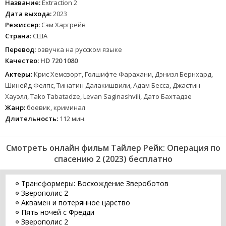
Название:
Extraction 2
Дата выхода:
2023
Режиссер:
Сэм Харгрейв
Страна:
США
Перевод:
озвучка на русском языке
Качество:
HD 720 1080
Актеры:
Крис Хемсворт, Голшифте Фарахани, Дэниэл Бернхард,
Шинейд Фелпс, Тинатин Далакишвили, Адам Бесса, Джастин
Хауэлл, Tako Tabatadze, Levan Saginashvili, Дато Бахтадзе
Жанр:
боевик, криминал
Длительность:
112 мин.
Смотреть онлайн фильм Тайлер Рейк: Операция по
спасению 2 (2023) бесплатно
Трансформеры: Восхождение Звероботов
Зверополис 2
Аквамен и потерянное царство
Пять ночей с Фредди
Зверополис 2