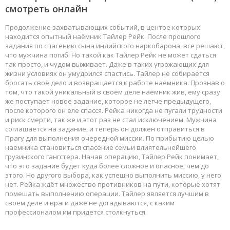
смотреть онлайн
Продолжение захватывающих событий, в центре которых
находится опытный наёмник Тайлер Рейк. После прошлого
задания по спасению сына индийского наркобарона, все решают,
что мужчина погиб. Но такой как Тайлер Рейк не может сдаться
так просто, и чудом выживает. Даже в таких угрожающих для
жизни условиях он умудрился спастись. Тайлер не собирается
бросать своё дело и возвращается к работе наёмника. Прознав о
том, что такой уникальный в своём деле наёмник жив, ему сразу
же поступает новое задание, которое не легче предыдущего,
после которого он еле спасся. Рейка никогда не пугали трудности
и риск смерти, так же и этот раз не стал исключением. Мужчина
соглашается на задание, и теперь он должен отправиться в
Прагу для выполнения очередной миссии. По прибытию целью
наемника становиться спасение семьи влиятельнейшего
грузинского гангстера. Начав операцию, Тайлер Рейк понимает,
что это задание будет куда более сложное и опасное, чем до
этого. Но другого выбора, как успешно выполнить миссию, у него
нет. Рейка ждёт множество противников на пути, которые хотят
помешать выполнению операции. Тайлер является лучшим в
своем деле и враги даже не догадываются, с каким
профессионалом им придется столкнуться.