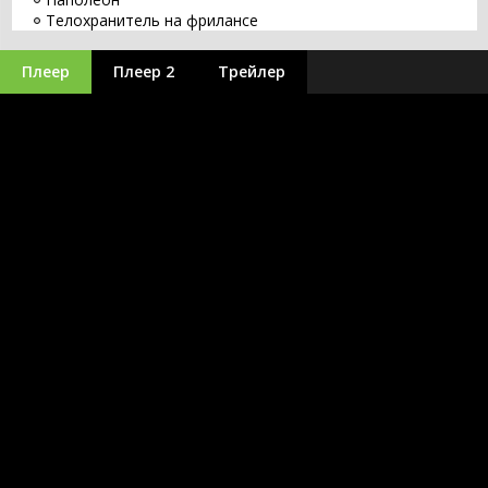
Телохранитель на фрилансе
Восстание зловещих мертвецов
Перси Джексон 3: Проклятие титана
Плеер
Плеер 2
Трейлер
Война миров Z 2
Аватар 3: Пламя и пепел
Дюна 2
Я - легенда 2
Микки 17
Стражи Галактики. Часть 3
Пираты Карибского моря 6
Аватар 2: Путь воды
Константин 2
Чёрная Пантера 2: Ваканда навсегда
Сумерки 3 часть Сага. Затмение
Тайлер Рейк: Операция по спасению 2
Меню
Крик 6
Путешествие 3: С Земли на Луну
Джон Уик 5
Аквамен
Гран Туризмо
Супергёрл
Хищник: Планета смерти