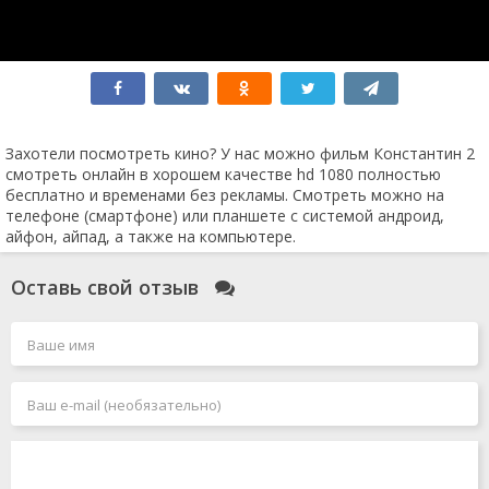
Хищник: Планета смерти
Индиана Джонс 5
Мятежная Луна
Социальная сеть
Соник 3
Достать ножи 2
Крушение
Человек-муравей и Оса: Квантомания
Захотели посмотреть кино? У нас можно фильм Константин 2
Без ответа
смотреть онлайн в хорошем качестве hd 1080 полностью
Робот по имени Чаппи 2
бесплатно и временами без рекламы. Смотреть можно на
Air: Большой прыжок
телефоне (смартфоне) или планшете с системой андроид,
Вавилон
айфон, айпад, а также на компьютере.
Мег 2: Бездна
Каратэ-пацан 2
Оставь свой отзыв
Грозовой перевал
Заложники
Боги Египта 2
Зверопой 2
Форсаж 11
Я иду искать 2
Круче некуда
Индиана Джонс 5 и колесо судьбы
Аватар 3
Проклятие монахини 2