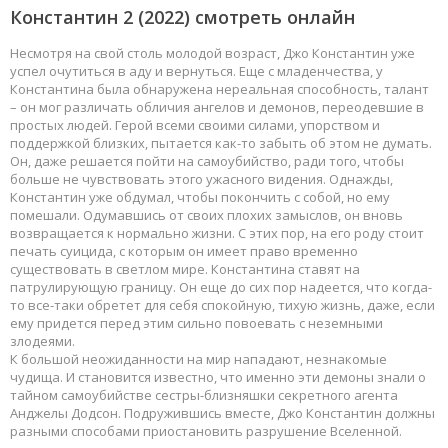
Константин 2
(2022) смотреть онлайн
Несмотря на свой столь молодой возраст, Джо Константин уже
успел очутиться в аду и вернуться. Еще с младенчества, у
Константина была обнаружена нереальная способность, талант
– он мог различать обличия ангелов и демонов, переодевшие в
простых людей. Герой всеми своими силами, упорством и
поддержкой близких, пытается как-то забыть об этом не думать.
Он, даже решается пойти на самоубийство, ради того, чтобы
больше не чувствовать этого ужасного видения. Однажды,
Константин уже обдумал, чтобы покончить с собой, но ему
помешали. Одумавшись от своих плохих замыслов, он вновь
возвращается к нормально жизни. С этих пор, на его роду стоит
печать суицида, с которым он имеет право временно
существовать в светлом мире. Константина ставят на
патрулирующую границу. Он еще до сих пор надеется, что когда-
то все-таки обретет для себя спокойную, тихую жизнь, даже, если
ему придется перед этим сильно повоевать с неземными
злодеями.
К большой неожиданности на мир нападают, незнакомые
чудища. И становится известно, что именно эти демоны знали о
тайном самоубийстве сестры-близняшки секретного агента
Анджелы Додсон. Подружившись вместе, Джо Константин должны
разными способами приостановить разрушение Вселенной.