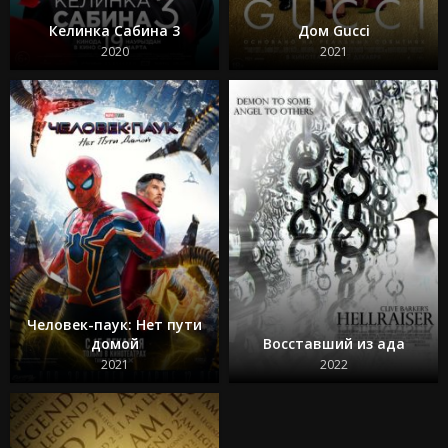
Феррари
Я краснею
Келинка Сабина 3
Дом Gucci
Сумерки 1 часть
2020
2021
Воскресшие
Человек-паук: Нет пути
домой
Восставший из ада
2021
2022