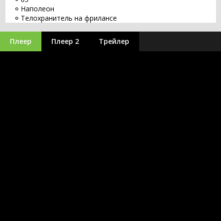
Наполеон
Телохранитель на фрилансе
Восстание зловещих мертвецов
Перси Джексон 3: Проклятие титана
Плеер
Плеер 2
Трейлер
Война миров Z 2
Аватар 3: Пламя и пепел
Дюна 2
Я - легенда 2
Микки 17
Стражи Галактики. Часть 3
Пираты Карибского моря 6
Аватар 2: Путь воды
Константин 2
Чёрная Пантера 2: Ваканда навсегда
Сумерки 3 часть Сага. Затмение
Тайлер Рейк: Операция по спасению 2
Меню
Крик 6
Путешествие 3: С Земли на Луну
Джон Уик 5
Аквамен
Гран Туризмо
Супергёрл