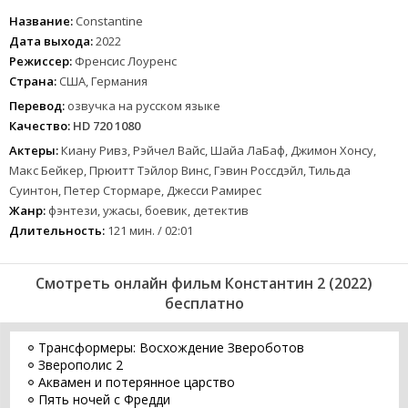
Название:
Constantine
Дата выхода:
2022
Режиссер:
Френсис Лоуренс
Страна:
США, Германия
Перевод:
озвучка на русском языке
Качество:
HD 720 1080
Актеры:
Киану Ривз, Рэйчел Вайс, Шайа ЛаБаф, Джимон Хонсу,
Макс Бейкер, Прюитт Тэйлор Винс, Гэвин Россдэйл, Тильда
Суинтон, Петер Стормаре, Джесси Рамирес
Жанр:
фэнтези, ужасы, боевик, детектив
Длительность:
121 мин. / 02:01
Смотреть онлайн фильм Константин 2 (2022)
бесплатно
Трансформеры: Восхождение Звероботов
Зверополис 2
Аквамен и потерянное царство
Пять ночей с Фредди