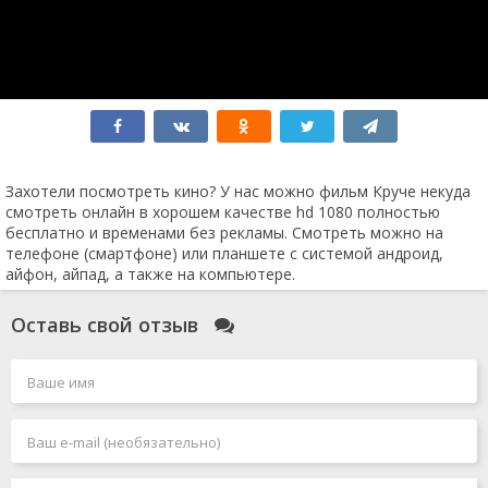
Гран Туризмо
Супергёрл
Хищник: Планета смерти
Индиана Джонс 5
Мятежная Луна
Социальная сеть
Соник 3
Достать ножи 2
Крушение
Человек-муравей и Оса: Квантомания
Захотели посмотреть кино? У нас можно фильм Круче некуда
Без ответа
смотреть онлайн в хорошем качестве hd 1080 полностью
Робот по имени Чаппи 2
бесплатно и временами без рекламы. Смотреть можно на
Air: Большой прыжок
телефоне (смартфоне) или планшете с системой андроид,
Вавилон
айфон, айпад, а также на компьютере.
Мег 2: Бездна
Каратэ-пацан 2
Оставь свой отзыв
Грозовой перевал
Заложники
Боги Египта 2
Зверопой 2
Форсаж 11
Я иду искать 2
Круче некуда
Индиана Джонс 5 и колесо судьбы