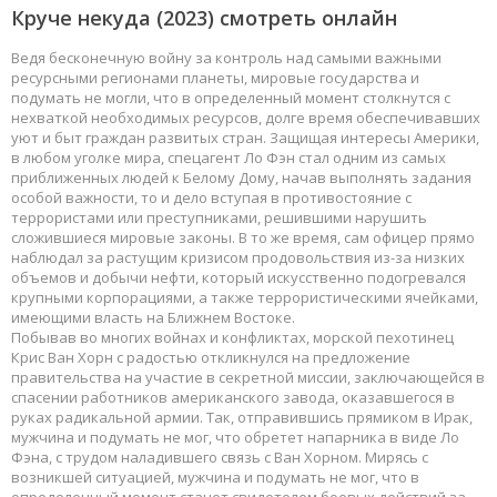
Круче некуда
(2023) смотреть онлайн
Ведя бесконечную войну за контроль над самыми важными
ресурсными регионами планеты, мировые государства и
подумать не могли, что в определенный момент столкнутся с
нехваткой необходимых ресурсов, долге время обеспечивавших
уют и быт граждан развитых стран. Защищая интересы Америки,
в любом уголке мира, спецагент Ло Фэн стал одним из самых
приближенных людей к Белому Дому, начав выполнять задания
особой важности, то и дело вступая в противостояние с
террористами или преступниками, решившими нарушить
сложившиеся мировые законы. В то же время, сам офицер прямо
наблюдал за растущим кризисом продовольствия из-за низких
объемов и добычи нефти, который искусственно подогревался
крупными корпорациями, а также террористическими ячейками,
имеющими власть на Ближнем Востоке.
Побывав во многих войнах и конфликтах, морской пехотинец
Крис Ван Хорн с радостью откликнулся на предложение
правительства на участие в секретной миссии, заключающейся в
спасении работников американского завода, оказавшегося в
руках радикальной армии. Так, отправившись прямиком в Ирак,
мужчина и подумать не мог, что обретет напарника в виде Ло
Фэна, с трудом наладившего связь с Ван Хорном. Мирясь с
возникшей ситуацией, мужчина и подумать не мог, что в