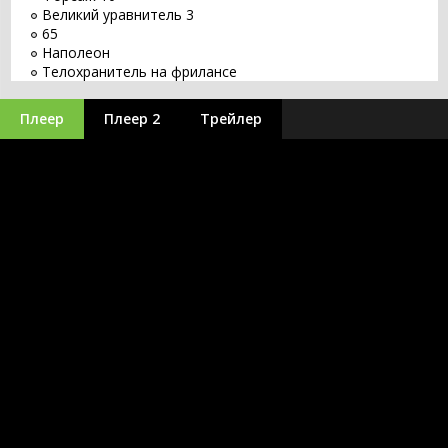
Великий уравнитель 3
65
Наполеон
Телохранитель на фрилансе
Восстание зловещих мертвецов
Перси Джексон 3: Проклятие титана
Плеер
Плеер 2
Трейлер
Война миров Z 2
Аватар 3: Пламя и пепел
Дюна 2
Я - легенда 2
Микки 17
Стражи Галактики. Часть 3
Пираты Карибского моря 6
Аватар 2: Путь воды
Константин 2
Чёрная Пантера 2: Ваканда навсегда
Сумерки 3 часть Сага. Затмение
Тайлер Рейк: Операция по спасению 2
Меню
Крик 6
Путешествие 3: С Земли на Луну
Джон Уик 5
Аквамен