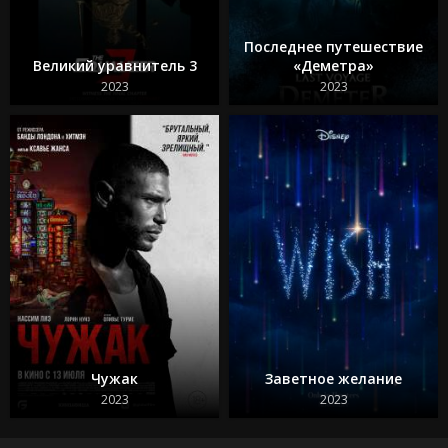
Банши Инишерина
65
Феррари
Последнее путешествие
Я краснею
Великий уравнитель 3
«Деметра»
Сумерки 1 часть
2023
2023
Воскресшие
Чужак
Заветное желание
2023
2023