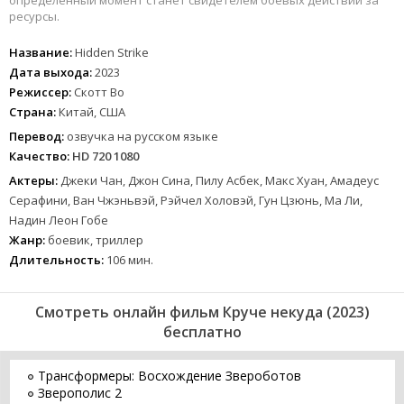
определенный момент станет свидетелем боевых действий за
ресурсы.
Название:
Hidden Strike
Дата выхода:
2023
Режиссер:
Скотт Во
Страна:
Китай, США
Перевод:
озвучка на русском языке
Качество:
HD 720 1080
Актеры:
Джеки Чан, Джон Сина, Пилу Асбек, Макс Хуан, Амадеус
Серафини, Ван Чжэньвэй, Рэйчел Холовэй, Гун Цзюнь, Ма Ли,
Надин Леон Гобе
Жанр:
боевик, триллер
Длительность:
106 мин.
Смотреть онлайн фильм Круче некуда (2023)
бесплатно
Трансформеры: Восхождение Звероботов
Зверополис 2