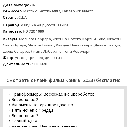
Дата выхода:
2023
Режиссер:
Мэттью Беттинелли, Тайлер Джиллетт
Страна:
США
Перевод:
озвучка на русском языке
Качество:
HD 720 1080
Актеры:
Мелисса Баррера, Дженна Ортега, Кортни Кокс, Джасмин
Савой Браун, Мэйсон Гудинг, Хайден Панеттьери, Девин Некода,
Джош Сегарра, Лиана Либерато, Тони Револори
Жанр:
ужасы, триллер, детектив
Длительность:
118 мин.
Смотреть онлайн фильм Крик 6 (2023) бесплатно
Трансформеры: Восхождение Звероботов
Зверополис 2
Аквамен и потерянное царство
Пять ночей с Фредди
Зверополис 2
Чёрный Адам
Человек-паук: Паутина вселенных