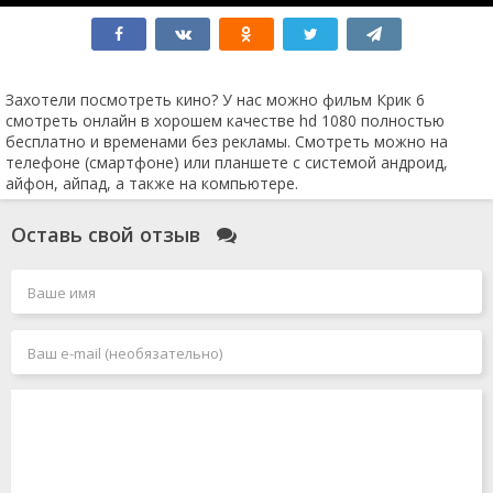
Социальная сеть
Соник 3
Достать ножи 2
Крушение
Человек-муравей и Оса: Квантомания
Захотели посмотреть кино? У нас можно фильм Крик 6
Без ответа
смотреть онлайн в хорошем качестве hd 1080 полностью
Робот по имени Чаппи 2
бесплатно и временами без рекламы. Смотреть можно на
Air: Большой прыжок
телефоне (смартфоне) или планшете с системой андроид,
Вавилон
айфон, айпад, а также на компьютере.
Мег 2: Бездна
Каратэ-пацан 2
Оставь свой отзыв
Грозовой перевал
Заложники
Боги Египта 2
Зверопой 2
Форсаж 11
Я иду искать 2
Круче некуда
Индиана Джонс 5 и колесо судьбы
Аватар 3
Проклятие монахини 2
Капитан Марвел 2
Бордерлендс