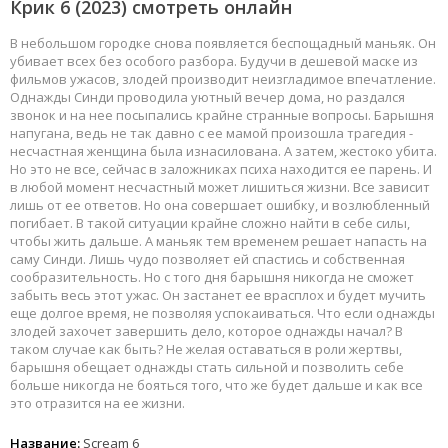
Крик 6
(2023) смотреть онлайн
В небольшом городке снова появляется беспощадный маньяк. Он
убивает всех без особого разбора. Будучи в дешевой маске из
фильмов ужасов, злодей производит неизгладимое впечатление.
Однажды Синди проводила уютный вечер дома, но раздался
звонок и на нее посыпались крайне странные вопросы. Барышня
напугана, ведь не так давно с ее мамой произошла трагедия -
несчастная женщина была изнасилована. А затем, жестоко убита.
Но это не все, сейчас в заложниках психа находится ее парень. И
в любой момент несчастный может лишиться жизни. Все зависит
лишь от ее ответов. Но она совершает ошибку, и возлюбленный
погибает. В такой ситуации крайне сложно найти в себе силы,
чтобы жить дальше. А маньяк тем временем решает напасть на
саму Синди. Лишь чудо позволяет ей спастись и собственная
сообразительность. Но с того дня барышня никогда не сможет
забыть весь этот ужас. Он застанет ее врасплох и будет мучить
еще долгое время, не позволяя успокаиваться. Что если однажды
злодей захочет завершить дело, которое однажды начал? В
таком случае как быть? Не желая оставаться в роли жертвы,
барышня обещает однажды стать сильной и позволить себе
больше никогда не бояться того, что же будет дальше и как все
это отразится на ее жизни.
Название:
Scream 6