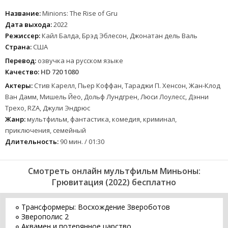
Название:
Minions: The Rise of Gru
Дата выхода:
2022
Режиссер:
Кайл Балда, Брэд Эблесон, Джонатан дель Валь
Страна:
США
Перевод:
озвучка на русском языке
Качество:
HD 720 1080
Актеры:
Стив Карелл, Пьер Коффан, Тараджи П. Хенсон, Жан-Клод
Ван Дамм, Мишель Йео, Дольф Лундгрен, Люси Лоулесс, Дэнни
Трехо, RZA, Джули Эндрюс
Жанр:
мультфильм, фантастика, комедия, криминал,
приключения, семейный
Длительность:
90 мин. / 01:30
Смотреть онлайн мультфильм Миньоны:
Грювитация (2022) бесплатно
Трансформеры: Восхождение Звероботов
Зверополис 2
Аквамен и потерянное царство