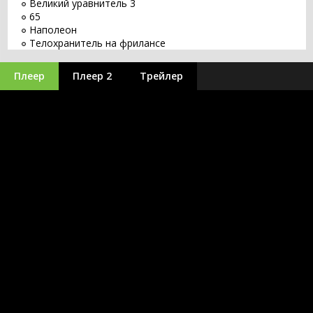
Великий уравнитель 3
65
Наполеон
Телохранитель на фрилансе
Восстание зловещих мертвецов
Перси Джексон 3: Проклятие титана
Плеер
Плеер 2
Трейлер
Война миров Z 2
Аватар 3: Пламя и пепел
Дюна 2
Я - легенда 2
Микки 17
Стражи Галактики. Часть 3
Пираты Карибского моря 6
Аватар 2: Путь воды
Константин 2
Чёрная Пантера 2: Ваканда навсегда
Сумерки 3 часть Сага. Затмение
Тайлер Рейк: Операция по спасению 2
Меню
Крик 6
Путешествие 3: С Земли на Луну
Джон Уик 5
Аквамен
Гран Туризмо