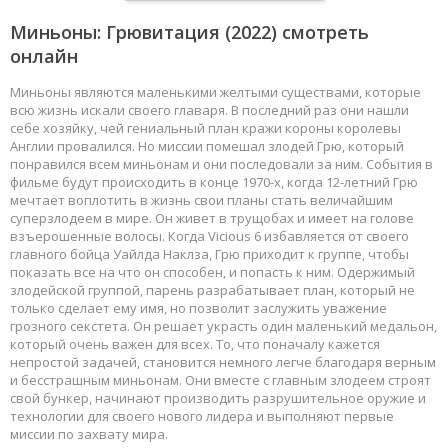
Миньоны: Грювитация
(2022) смотреть
онлайн
Миньоны являются маленькими желтыми существами, которые
всю жизнь искали своего главаря. В последний раз они нашли
себе хозяйку, чей гениальный план кражи короны королевы
Англии провалился. Но миссии помешал злодей Грю, который
понравился всем миньонам и они последовали за ним. События в
фильме будут происходить в конце 1970-х, когда 12-летний Грю
мечтает воплотить в жизнь свои планы стать величайшим
суперзлодеем в мире. Он живет в трущобах и имеет на голове
взъерошенные волосы. Когда Vicious 6 избавляется от своего
главного бойца Уайлда Наклза, Грю приходит к группе, чтобы
показать все на что он способен, и попасть к ним. Одержимый
злодейской группой, парень разрабатывает план, который не
только сделает ему имя, но позволит заслужить уважение
грозного секстета. Он решает украсть один маленький медальон,
который очень важен для всех. То, что поначалу кажется
непростой задачей, становится немного легче благодаря верным
и бесстрашным миньонам. Они вместе с главным злодеем строят
свой бункер, начинают производить разрушительное оружие и
технологии для своего нового лидера и выполняют первые
миссии по захвату мира.