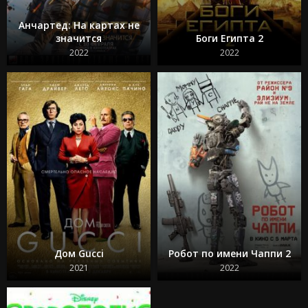
65
Феррари
Анчартед: На картах не
Я краснею
значится
Боги Египта 2
Сумерки 1 часть
2022
2022
Воскресшие
Дом Gucci
Робот по имени Чаппи 2
2021
2022