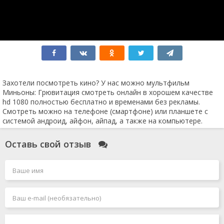
Супергёрл
Хищник: Планета смерти
Индиана Джонс 5
Мятежная Луна
Социальная сеть
Соник 3
Достать ножи 2
Крушение
Человек-муравей и Оса: Квантомания
Захотели посмотреть кино? У нас можно мультфильм
Без ответа
Миньоны: Грювитация смотреть онлайн в хорошем качестве
Робот по имени Чаппи 2
hd 1080 полностью бесплатно и временами без рекламы.
Air: Большой прыжок
Смотреть можно на телефоне (смартфоне) или планшете с
Вавилон
системой андроид, айфон, айпад, а также на компьютере.
Мег 2: Бездна
Каратэ-пацан 2
Оставь свой отзыв
Грозовой перевал
Заложники
Боги Египта 2
Зверопой 2
Форсаж 11
Я иду искать 2
Круче некуда
Индиана Джонс 5 и колесо судьбы