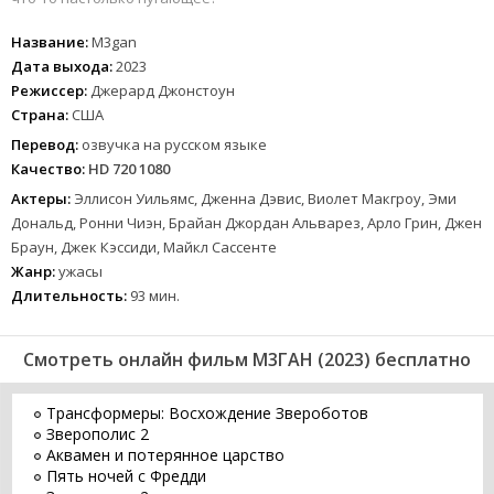
Название:
M3gan
Дата выхода:
2023
Режиссер:
Джерард Джонстоун
Страна:
США
Перевод:
озвучка на русском языке
Качество:
HD 720 1080
Актеры:
Эллисон Уильямс, Дженна Дэвис, Виолет Макгроу, Эми
Дональд, Ронни Чиэн, Брайан Джордан Альварез, Арло Грин, Джен
Браун, Джек Кэссиди, Майкл Сассенте
Жанр:
ужасы
Длительность:
93 мин.
Смотреть онлайн фильм М3ГАН (2023) бесплатно
Трансформеры: Восхождение Звероботов
Зверополис 2
Аквамен и потерянное царство
Пять ночей с Фредди