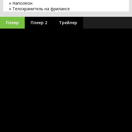
Наполеон
Телохранитель на фрилансе
Восстание зловещих мертвецов
Перси Джексон 3: Проклятие титана
Плеер
Плеер 2
Трейлер
Война миров Z 2
Аватар 3: Пламя и пепел
Дюна 2
Я - легенда 2
Микки 17
Стражи Галактики. Часть 3
Пираты Карибского моря 6
Аватар 2: Путь воды
Константин 2
Чёрная Пантера 2: Ваканда навсегда
Сумерки 3 часть Сага. Затмение
Тайлер Рейк: Операция по спасению 2
Меню
Крик 6
Путешествие 3: С Земли на Луну
Джон Уик 5
Аквамен
Гран Туризмо
Супергёрл
Хищник: Планета смерти