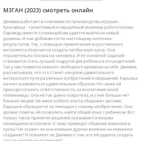
М3ГАН
(2023) смотреть онлайн
Джемма работает в компании по производству игрушек.
Красавица - талантливый и смышлёный инженер-робототехник.
Однажды вместе с командой им удается выйти на новый
уровень. И они добиваются по-настоящему неплохих
результатов. Так, с помощью привлечения искусственного
интеллекта получается создать необычную куклу. Она
поразительно похожа на человека. И ее основной задачей
становится стать лучшей подругой для ребенка и его родителей.
Так у них появится немного свободного времени на себя. Джемма
рассчитывала, что это станет началом удивительного
интересного пути различных изобретений и свершений. Карьера
начнет развиваться удивительным образом. Но также ей
приходится взять ответственность за воспитание юной
племянницы. Она не так давно осиротела, и у нее больше нет
близких людей. Не имея особого опыта общения с детьми,
барышня обращается за помощью к новому изобретению. Оно
должно помочь ей позволить найти общий язык с ребенком. Вот
только такое принятое решение оказывается весьма
неожиданно встречено. К чему приведет общение малышки и
куклы? Не окажет ли она излишне дурное влияние на невинное
создание? И пожалеет ли Джемма о том, что ей удалось создать
что-то настолько пугающее?