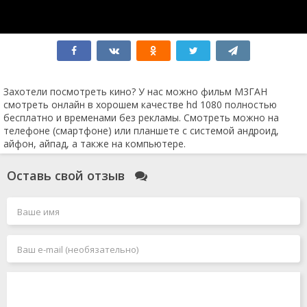
Индиана Джонс 5
Мятежная Луна
Социальная сеть
Соник 3
Достать ножи 2
Крушение
Человек-муравей и Оса: Квантомания
Захотели посмотреть кино? У нас можно фильм М3ГАН
Без ответа
смотреть онлайн в хорошем качестве hd 1080 полностью
Робот по имени Чаппи 2
бесплатно и временами без рекламы. Смотреть можно на
Air: Большой прыжок
телефоне (смартфоне) или планшете с системой андроид,
Вавилон
айфон, айпад, а также на компьютере.
Мег 2: Бездна
Каратэ-пацан 2
Оставь свой отзыв
Грозовой перевал
Заложники
Боги Египта 2
Зверопой 2
Форсаж 11
Я иду искать 2
Круче некуда
Индиана Джонс 5 и колесо судьбы
Аватар 3
Проклятие монахини 2