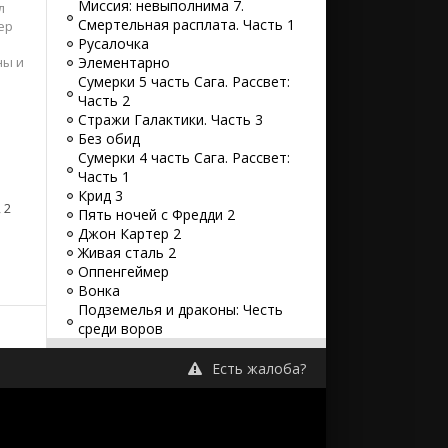
Миссия: невыполнима 7.
л
Смертельная расплата. Часть 1
ер
Русалочка
ны и
Элементарно
Сумерки 5 часть Сага. Рассвет:
Часть 2
Стражи Галактики. Часть 3
Без обид
Сумерки 4 часть Сага. Рассвет:
Часть 1
Крид 3
 2
Пять ночей с Фредди 2
Джон Картер 2
Живая сталь 2
Оппенгеймер
Вонка
Подземелья и драконы: Честь
среди воров
Форсаж 10
Великий уравнитель 3
Есть жалоба?
65
Наполеон
Телохранитель на фрилансе
Восстание зловещих мертвецов