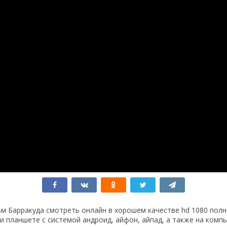
м Барракуда смотреть онлайн в хорошем качестве hd 1080 пол
 планшете с системой андроид, айфон, айпад, а также на комп