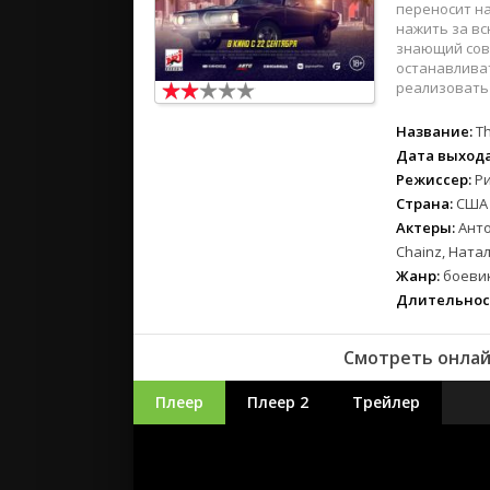
переносит на
нажить за вс
знающий сове
останавливат
реализовать 
Название:
Th
Дата выхода
Режиссер:
Р
Страна:
США
Актеры:
Анто
Chainz, Ната
Жанр:
боевик
Длительнос
Смотреть онлай
Плеер
Плеер 2
Трейлер