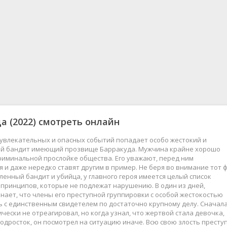
да
(2022) смотреть онлайн
увлекательных и опасных событий попадает особо жестокий и
й бандит имеющий прозвище Барракуда. Мужчина крайне хорошо
риминальной прослойке общества. Его уважают, перед ним
 и даже нередко ставят другим в пример. Не беря во внимание тот ф
ленный бандит и убийца, у главного героя имеется целый список
принципов, которые не подлежат нарушению. В один из дней,
нает, что члены его преступной группировки с особой жестокостью
 с единственным свидетелем по достаточно крупному делу. Сначала
ически не отреагировал, но когда узнал, что жертвой стала девочка,
одросток, он посмотрел на ситуацию иначе. Всю свою злость престу