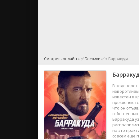
Смотреть онлайн
»
✅ Боевики ✅
» Барракуда
Барраку
В водоворот 
изворотливы
известен в к
преклоняются
что он отъяв
собственных 
Барракуда уз
расправились
на это практ
совсем еще п