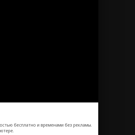
Перси Джексон 3: Проклятие
титана
Война миров Z 2
Аватар 3: Пламя и пепел
Дюна 2
Я - легенда 2
Микки 17
Стражи Галактики. Часть 3
Пираты Карибского моря 6
Аватар 2: Путь воды
Константин 2
Чёрная Пантера 2: Ваканда
навсегда
Сумерки 3 часть Сага. Затмение
Тайлер Рейк: Операция по
спасению 2
Меню
Крик 6
Путешествие 3: С Земли на Луну
Джон Уик 5
Аквамен
Гран Туризмо
ностью бесплатно и временами без рекламы.
Супергёрл
ьютере.