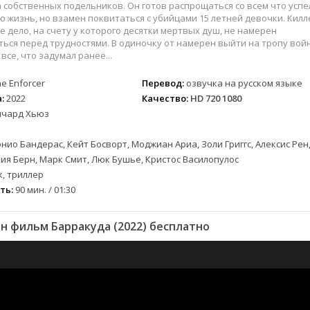
 собственных подельников. Он готов распрощаться со всем что успе
ю жизнь, но взамен поквитаться с убийцами 15 летней девочки. Килл
 дело, на счету у которого десятки мертвых душ, не намерен
ься перед трудностями. В одиночку от намерен выйти на тропу вой
все, что задумал ранее...
e Enforcer
Перевод:
озвучка на русском языке
:
2022
Качество:
HD 720 1080
ичард Хьюз
нио Бандерас, Кейт Босворт, Моджиан Ариа, Золи Григгс, Алексис Рен,
лия Берн, Марк Смит, Люк Бушье, Кристос Василопулос
, триллер
ть:
90 мин. / 01:30
н фильм Барракуда (2022) бесплатно